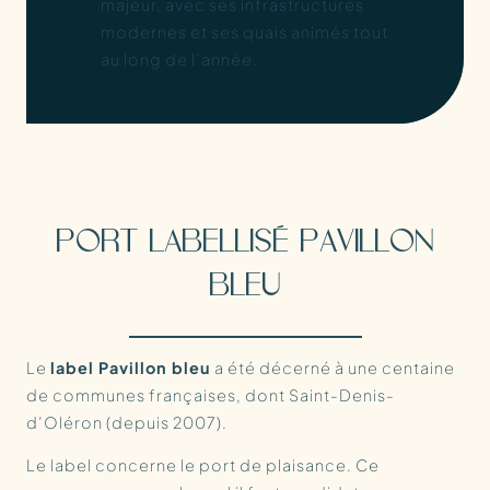
majeur, avec ses infrastructures
modernes et ses quais animés tout
au long de l’année.
PORT LABELLISÉ PAVILLON
BLEU
Le
label Pavillon bleu
a été décerné à une centaine
de communes françaises, dont Saint-Denis-
d’Oléron (depuis 2007).
Le label concerne le port de plaisance. Ce