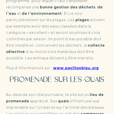
programme, pour lequel il faut candidater,
récompense une
bonne gestion des déchets
,
de
l’eau
et
de l’environnement
. Et ce tout
particulièrement sur les plages. Les
plages
doivent
par exemple avoir des eaux classées dans la
catégorie « excellent » et seront soumises à cinq
contrôles par saison. Un point d’eau potable doit
être installé et, concernant les déchets, la
collecte
sélective
d’au moins trois matériaux doit être
possible. Les animaux doivent y être interdits.
Plus d’informations sur :
www.pavillonbleu.org
PROMENADE SUR LES QUAIS
Au-delà de son rôle portuaire, le site est un
lieu de
promenade
apprécié. Ses
quais
offrent une vue
imprenable sur l’océan et sur l’activité des bateaux.
Les visiteurs peuvent flâner au gré des
commerces
,