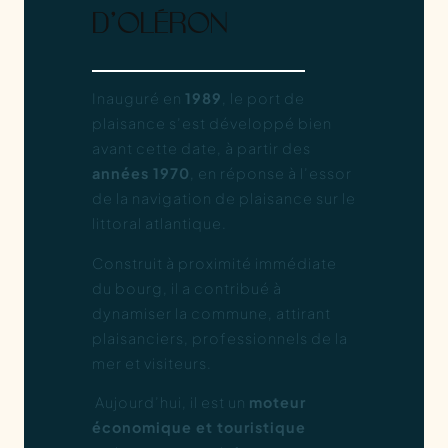
D’OLÉRON
Inauguré en
1989
, le port de
plaisance s’est développé bien
avant cette date, à partir des
années 1970
, en réponse à l’essor
de la navigation de plaisance sur le
littoral atlantique.
Construit à proximité immédiate
du bourg, il a contribué à
dynamiser la commune, attirant
plaisanciers, professionnels de la
mer et visiteurs.
Aujourd’hui, il est un
moteur
économique et touristique