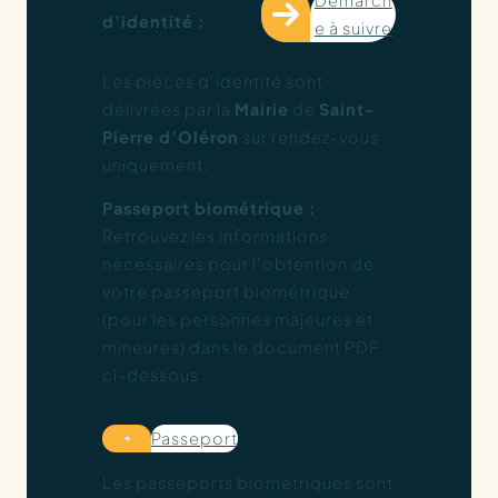
Démarch
d’identité :
e à suivre
Les pièces d’identité sont
délivrées par la
Mairie
de
Saint-
Pierre d’Oléron
sur rendez-vous
uniquement.
Passeport biométrique :
Retrouvez les informations
nécessaires pour l’obtention de
votre passeport biométrique
(pour les personnes majeures et
mineures) dans le document PDF
ci-dessous :
Passeport
Les passeports biométriques sont