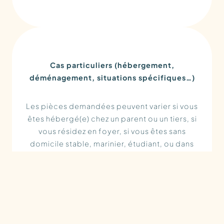
Cas particuliers (hébergement,
déménagement, situations spécifiques…)
Les pièces demandées peuvent varier si vous
êtes hébergé(e) chez un parent ou un tiers, si
vous résidez en foyer, si vous êtes sans
domicile stable, marinier, étudiant, ou dans
d’autres situations moins courantes. Dans ces
cas, des attestations d’hébergement,
justificatifs au nom de l’hébergeant ou
attestations de domiciliation peuvent être
nécessaires.​