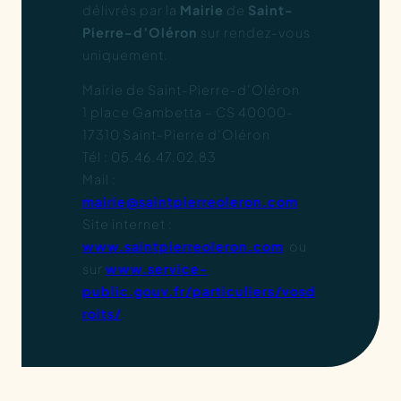
délivrés par la
Mairie
de
Saint-
Pierre-d’Oléron
sur rendez-vous
uniquement.
Mairie de Saint-Pierre-d’Oléron
1 place Gambetta – CS 40000-
17310 Saint-Pierre d’Oléron
Tél : 05.46.47.02.83
Mail :
mairie@saintpierreoleron.com
Site internet :
www.saintpierreoleron.com
ou
sur
www.service-
public.gouv.fr/particuliers/vosd
roits/