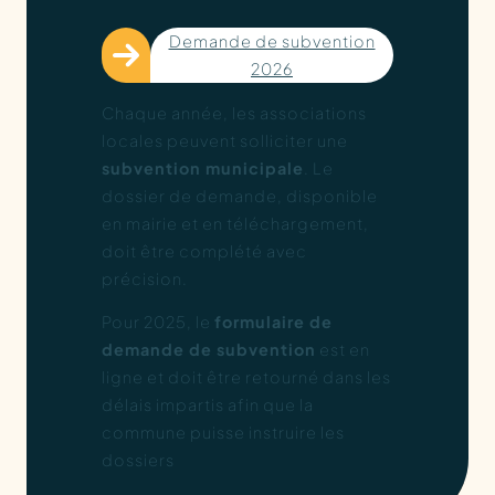
Demande de subvention
2026
Chaque année, les associations
locales peuvent solliciter une
subvention municipale
. Le
dossier de demande, disponible
en mairie et en téléchargement,
doit être complété avec
précision.
Pour 2025, le
formulaire de
demande de subvention
est en
ligne et doit être retourné dans les
délais impartis afin que la
commune puisse instruire les
dossiers